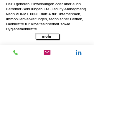
Dazu gehören Einweisungen oder aber auch
Betreiber Schulungen FM (Facility-Manegment)
Nach VDI-MT 6023 Blatt 4 für Unternehmen,
Immobilienverwaltungen, technischer Betrieb,
Fachkräfte für Arbeitssicherheit sowie
Hygienefachkräfte. . .
mehr
Abnahmen &
Teilabnahmen
"Abnahme" klingt so einfach. Doch wenn Sie
sich einmal vor Augen führen, wie
unterschiedlich Bauprojekte sein können, ist es
mit dem Abhaken auf einem einfachen Formular